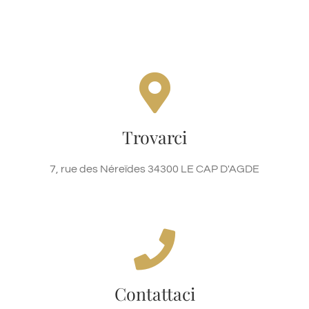
Oz'inn Hotel & Spa
7, rue des Néreïdes 34300 LE CAP D’AGDE
Trovarci
NOUS RETROUVER
7, rue des Néreïdes 34300 LE CAP D'AGDE
24H/24 & 7D/7
+33 (0)4 67 770 760
Contattaci