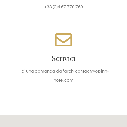
NOUS APPELER
+33 (0)4 67 770 760
Contatto
Scrivici
Email contact@oz-inn-hotel.com
Hai una domanda da farci? contact@oz-inn-
NOUS ENVOYER UN @
hotel.com