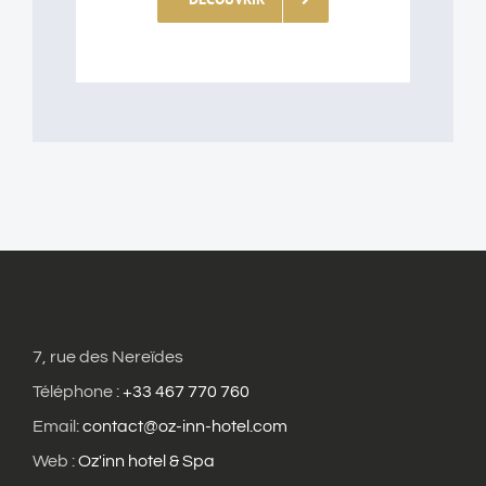
7, rue des Nereïdes
Téléphone :
+33 467 770 760
Email:
contact@oz-inn-hotel.com
Web :
Oz'inn hotel & Spa