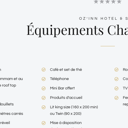
OZ’INN HOTEL & 
Équipements Cha
n
Café et set de thé
Ro
ammam et au
Téléphone
Cof
e roof top
Mini Bar offert
TV
Produits d’accueil
Fe
ouillets
re
Lit king size (160 x 200 min)
mètres carrés
ou Twin (90 x 200)
 réveil
Mise à disposition