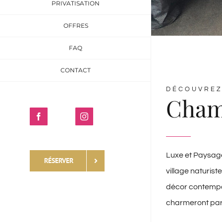
PRIVATISATION
OFFRES
FAQ
CONTACT
DÉCOUVREZ
Cham
Trip
Facebook
Instagram
Advisor
Luxe et Paysage
RÉSERVER
village naturis
décor contempor
charmeront par l