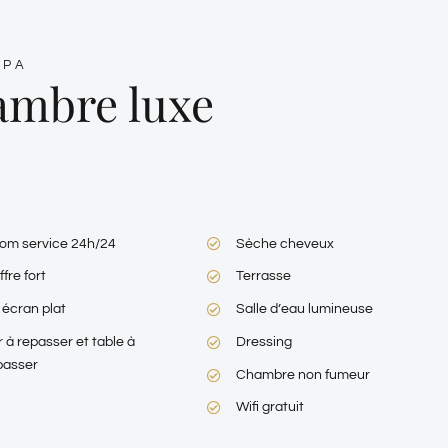
SPA
mbre luxe
om service 24h/24
Sèche cheveux
fre fort
Terrasse
 écran plat
Salle d’eau lumineuse
r à repasser et table à
Dressing
passer
Chambre non fumeur
Wifi gratuit